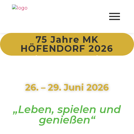
75 Jahre MK
HÖFENDORF 2026
42. Kreisverbandsmusikfest &
50. Jugendmusiktage
Das große Blasmusik-Highlight im
Zollernalbkreis
26. – 29. Juni 2026
„Leben, spielen und
genießen“