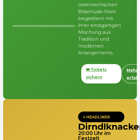
österreichischen
Blasmusik-Stars
begeistern mit
ihrer einzigartigen
Mischung aus
Tradition und
modernen
Arrangements.
🎟️ Tickets
Mehr
sichern
erfah
⭐ HEADLINER
Dirndlknacke
20:00 Uhr im
Festzelt