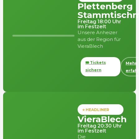
Plettenberg
Stammtischm
Freitag 18:00 Uhr
im Festzelt
Unsere Anheizer
aus der Region für
VieraBlech
🎟️ Tickets
Mehr
sichern
erfah
⭐ HEADLINER
VieraBlech
Freitag 20:30 Uhr
im Festzelt
Die