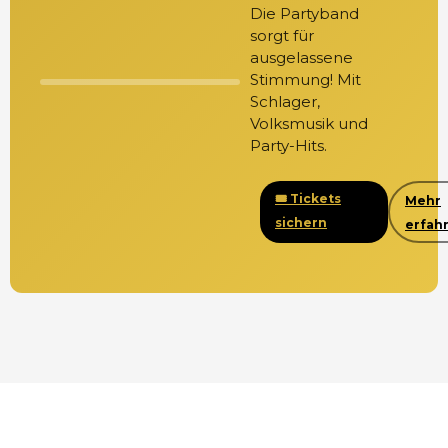
Die Partyband
sorgt für
ausgelassene
Stimmung! Mit
Schlager,
Volksmusik und
Party-Hits.
🎟️ Tickets
Mehr
sichern
erfah