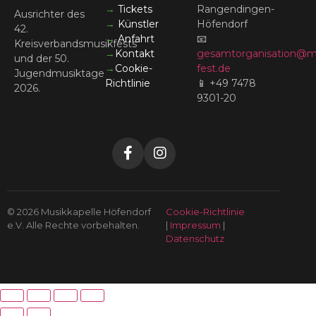
→
Tickets
Rangendingen-
Ausrichter des
→
Künstler
Höfendorf
42.
→
Anfahrt
📧
Kreisverbandsmusikfests
→
Kontakt
gesamtorganisation@m
und der 50.
→
Cookie-
fest.de
Jugendmusiktage
Richtlinie
📱 +49 7478
2026.
9301-20
© 2026 Musikkapelle Höfendorf
Cookie-Richtlinie
e.V. Alle Rechte vorbehalten.
|
Impressum
|
Datenschutz